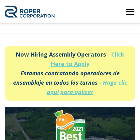
Skip
to
Menu
content
ABOUT US
WORK WITH US
Now Hiring Assembly Operators -
Click
EMPLOYEE PORTAL
GE APPLIANCES
Here to Apply
Estamos contratando operadores de
ensamblaje en todos los turnos -
Haga clic
CONTACT US
ENGLISH
aquí para aplicar
Spanish